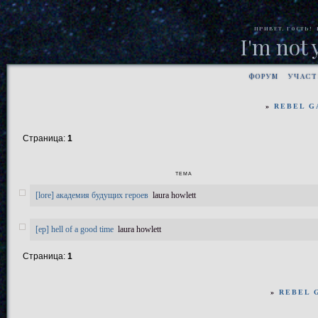
ПРИВЕТ, ГОСТЬ!
I'm not
ФОРУМ
УЧАС
»
REBEL G
Страница:
1
ТЕМА
[lore] академия будущих героев
laura howlett
[ep] hell of a good time
laura howlett
Страница:
1
»
REBEL 