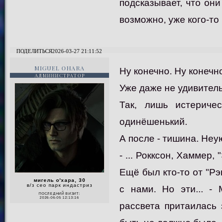
подсказывает, что они
возможно, уже кого-то
ПОДЕЛИТЬСЯ
2026-03-27 21:11:52
MIGUEL OHARA
Ну конечно. Ну конечно
АДМИНИСТРАТОР
Уже даже не удивител
Так, лишь истериче
одинёшенький.
А после - тишина. Неу
- ... Рокксон, Хаммер
Ещё был кто-то от "Рэ
мигель о'хара, 30
в/з сео парк индастриз
с нами. Но эти... -
ПОСЛЕДНИЙ ВИЗИТ:
2026-06-05 12:13:16
рассвета притаилась 