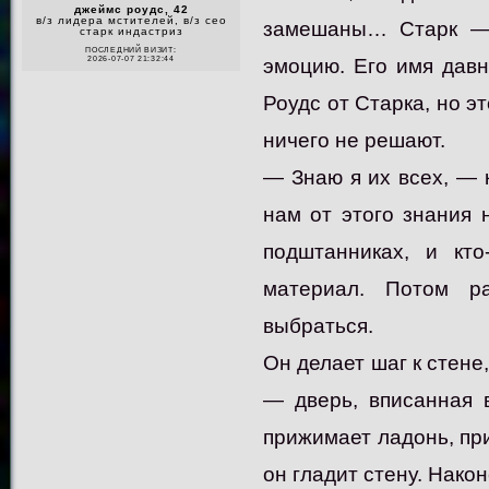
джеймс роудс, 42
в/з лидера мстителей, в/з сео
замешаны… Старк — е
старк индастриз
ПОСЛЕДНИЙ ВИЗИТ:
эмоцию. Его имя давн
2026-07-07 21:32:44
Роудс от Старка, но э
ничего не решают.
— Знаю я их всех, — 
нам от этого знания 
подштанниках, и кто
материал. Потом р
выбраться.
Он делает шаг к стене
— дверь, вписанная 
прижимает ладонь, пр
он гладит стену. Нако