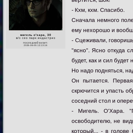
- Кхм, кхм. Спасибо.
Сначала немного полеж
ему нехорошо и вообщ
мигель о'хара, 30
в/з сео парк индастриз
- Сцеживали, говоришь?
ПОСЛЕДНИЙ ВИЗИТ:
2026-06-05 12:13:16
"ясно". Ясно откуда с
будет, как и сил будет
Но надо подняться, на
Он пытается. Первая
скрючится и упасть обр
соседний стол и опере
- Мигель. О'Хара. 
освободителю, не вид
который... - в голове