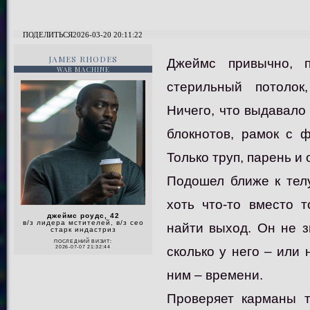
ПОДЕЛИТЬСЯ
2026-03-20 20:11:22
JAMES RHODES
Джеймс привычно, п
WAR MACHINE
стерильный потолок
Ничего, что выдавало 
блокнотов, рамок с 
Только труп, парень и 
Подошел ближе к телу
хоть что-то вместо 
джеймс роудс, 42
в/з лидера мстителей, в/з сео
найти выход. Он не з
старк индастриз
ПОСЛЕДНИЙ ВИЗИТ:
сколько у него – или 
2026-07-07 21:32:44
ним – времени.
Проверяет карманы т