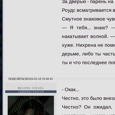
За дверью - парень на
Роудс всматривается в 
Смутное знакомое чув
— Я тебя... знаю? —
накатывает волной. — 
хуже. Нихрена не пом
дерьме, либо ты часть
ты и что последнее п
ПОДЕЛИТЬСЯ
2026-03-18 19:40:45
MIGUEL OHARA
- Окак...
АДМИНИСТРАТОР
Честно, это было внез
Честно? Он ожидал, 