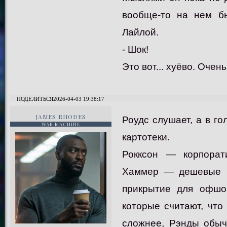
вообще-то на нем бы
Лайлой.
- Шок!
Это вот... хуёво. Очень
ПОДЕЛИТЬСЯ
2026-04-03 19:38:17
JAMES RHODES
Роудс слушает, а в г
WAR MACHINE
картотеки.
Рокксон — корпорат
Хаммер — дешевые п
прикрытие для офшор
которые считают, что
сложнее, Рэнды обыч