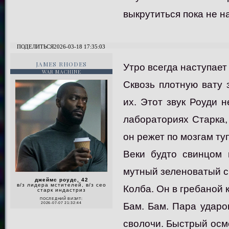
выкрутиться пока не на
ПОДЕЛИТЬСЯ
2026-03-18 17:35:03
JAMES RHODES
Утро всегда наступает
WAR MACHINE
Сквозь плотную вату 
их. Этот звук Роуди 
лабораториях Старка,
он режет по мозгам ту
Веки будто свинцом 
мутный зеленоватый св
джеймс роудс, 42
в/з лидера мстителей, в/з сео
Колба. Он в гребаной 
старк индастриз
ПОСЛЕДНИЙ ВИЗИТ:
Бам. Бам. Пара ударо
2026-07-07 21:32:44
сволочи. Быстрый осмо