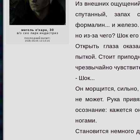
Из внешних ощущений, 
спутанный, запах с
формалин... и железо.
мигель о'хара, 30
в/з сео парк индастриз
но из-за чего? Шок его
ПОСЛЕДНИЙ ВИЗИТ:
2026-06-05 12:13:16
Открыть глаза оказа
пыткой. Стоит приподн
чрезвычайно чувствител
- Шок...
Он морщится, сильно, 
не может. Рука привя
осознание: кажется о
ногами.
Становится немного д