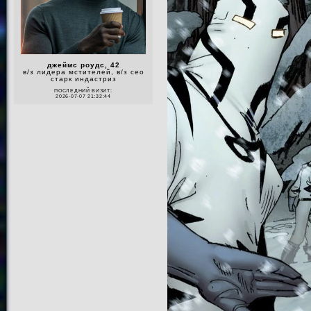
джеймс роудс, 42
в/з лидера мстителей, в/з сео
старк индастриз
ПОСЛЕДНИЙ ВИЗИТ:
2026-07-07 21:32:44