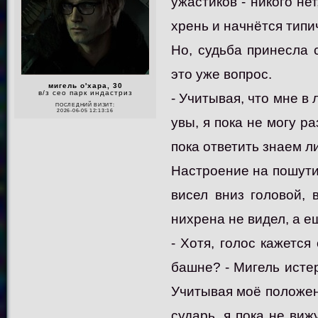
ужастиков - никого не
хрень и начнётся типи
Но, судьба принесла 
это уже вопрос.
мигель о'хара, 30
в/з сео парк индастриз
- Учитывая, что мне в 
ПОСЛЕДНИЙ ВИЗИТ:
2026-06-05 12:13:16
увы, я пока не могу р
пока ответить знаем л
Настроение на пошутит
висел вниз головой,
нихрена не видел, а е
- Хотя, голос кажетс
башне? - Мигель истер
Учитывая моё положени
сударь, я пока не виж