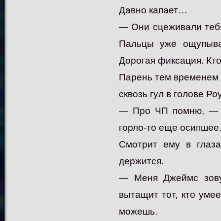
Давно капает…
— Они сцеживали тебя,
Пальцы уже ощупываю
Дорогая фиксация. Кто
Парень тем временем 
сквозь гул в голове Р
— Про ЧП помню, — п
горло-то еще осипшее.
Смотрит ему в глаза
держится.
— Меня Джеймс зовут
вытащит тот, кто умее
можешь.