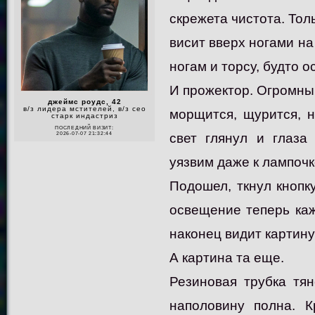
скрежета чистота. Толь
висит вверх ногами на
ногам и торсу, будто о
И прожектор. Огромный
джеймс роудс, 42
в/з лидера мстителей, в/з сео
морщится, щурится, 
старк индастриз
ПОСЛЕДНИЙ ВИЗИТ:
свет глянул и глаза
2026-07-07 21:32:44
уязвим даже к лампоч
Подошел, ткнул кнопк
освещение теперь каж
наконец видит картину
А картина та еще.
Резиновая трубка тян
наполовину полна. К