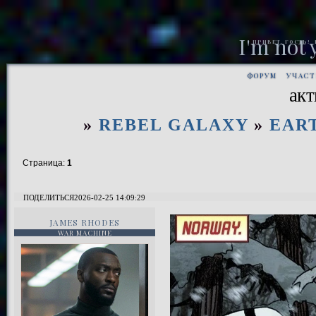
I'm not
ПРИВЕТ, ГОСТЬ!
ФОРУМ
УЧАС
ак
»
REBEL GALAXY
»
EART
Страница:
1
ПОДЕЛИТЬСЯ
2026-02-25 14:09:29
JAMES RHODES
WAR MACHINE